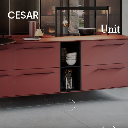
C
E
S
A
R
U
n
i
t